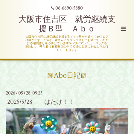
06-6690-5880
大阪市住吉区 就労継続支
援Ｂ型 Ａｂｏ
大阪市住吉区の就労継続支援Ｂ型です✨駅から近くて🚃フロア
は静かです。Aboは、皆さんにリラックスしてお過ごしいただ
ける環境作りを心掛けています☕ハワイアンミュージックを
BGM♪に、落ち着ける雰囲気の中で皆様のお越しを心よりお待
ちしております
📗Abo日記📗
2026
05
28 09:25
/
/
2025/5/28 はたけ！！