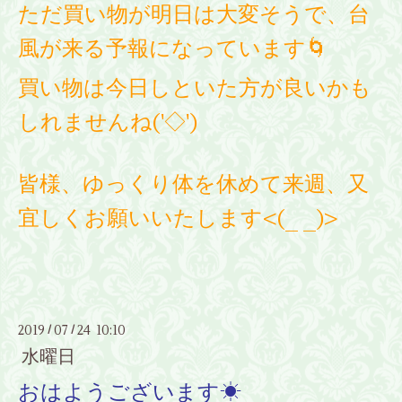
ただ買い物が明日は大変そうで、台
風が来る予報になっています🌀
買い物は今日しといた方が良いかも
しれませんね('◇')ゞ
皆様、ゆっくり体を休めて来週、又
宜しくお願いいたします<(_ _)>
2019
07
24 10:10
/
/
水曜日
おはようございます☀