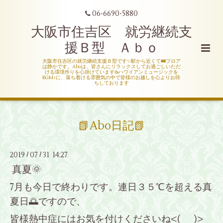
06-6690-5880
大阪市住吉区 就労継続支
援Ｂ型 Ａｂｏ
大阪市住吉区の就労継続支援Ｂ型です✨駅から近くて🚃フロア
は静かです。Aboは、皆さんにリラックスしてお過ごしいただ
ける環境作りを心掛けています☕ハワイアンミュージックを
BGM♪に、落ち着ける雰囲気の中で皆様のお越しを心よりお待
ちしております
📗Abo日記📗
2019
07
31 14:27
/
/
真夏🌞
7月も今日で終わりです。連日３５℃を超える真
夏日🌅ですので、
皆様熱中症にはお気を付けくださいね<(_ _)>