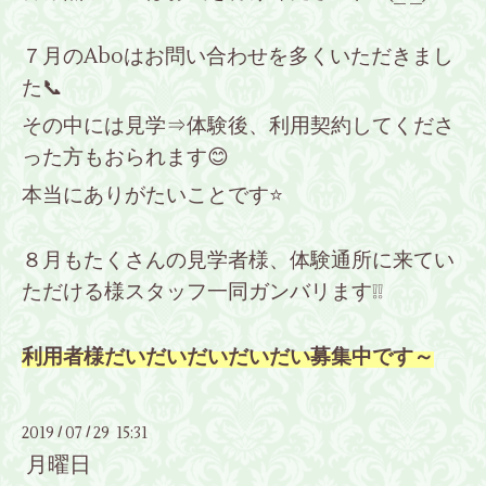
７月のAboはお問い合わせを多くいただきまし
た📞
その中には見学⇒体験後、利用契約してくださ
った方もおられます😊
本当にありがたいことです⭐
８月もたくさんの見学者様、体験通所に来てい
ただける様スタッフ一同ガンバリます❕❕
利用者様だいだいだいだいだい募集中です～
2019
07
29 15:31
/
/
月曜日