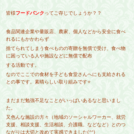
皆様
フードバンク
ってご存じでしょうか？？
食品関連企業や量販店、農家、個人などから安全に食べ
れるにもかかわらず
捨てられてしまう食べものの寄贈を無償で受け、食べ物
に困っている人や施設などに無償で配布
する活動です。
なのでここでの食材を子ども食堂さんへにも支給される
との事です。素晴らしい取り組みです⭐
まだまだ勉強不足なことがいっぱいあるなと思いまし
た。
又色んな施設の方々（
地域のソーシャルワーカー、就労
支援、相談支援、生活相談、介護職、などなど）
とのつ
ながりは大切と改めて実感できました(^^)