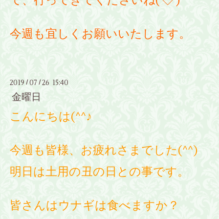
て、行ってきてくださいね('◇')ゞ
今週も宜しくお願いいたします。
2019
07
26 15:40
/
/
金曜日
こんにちは(^^♪
今週も皆様、お疲れさまでした(^^)
明日は土用の丑の日との事です。
皆さんはウナギは食べますか？