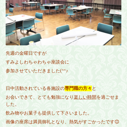
先週の金曜日ですが
すみよしわちゃわちゃ座談会に
参加させていただきました(^^♪
日中活動されている各施設の
専門職の方々
と
お会いできて、とても勉強になり
楽しい時間
を過ごせま
した。
飲み物やお菓子も提供して下さいました。
画像の座席は満員御礼となり、熱気がすごかったです😊