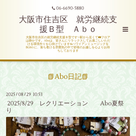
06-6690-5880
大阪市住吉区 就労継続支
援Ｂ型 Ａｂｏ
大阪市住吉区の就労継続支援Ｂ型です✨駅から近くて🚃フロア
は静かです。Aboは、皆さんにリラックスしてお過ごしいただ
ける環境作りを心掛けています☕ハワイアンミュージックを
BGM♪に、落ち着ける雰囲気の中で皆様のお越しを心よりお待
ちしております
📗Abo日記📗
2025
08
29 10:53
/
/
2025/8/29 レクリエーション Abo夏祭
り