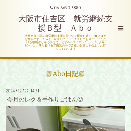
06-6690-5880
大阪市住吉区 就労継続支
援Ｂ型 Ａｂｏ
大阪市住吉区の就労継続支援Ｂ型です✨駅から近くて🚃フロア
は静かです。Aboは、皆さんにリラックスしてお過ごしいただ
ける環境作りを心掛けています☕ハワイアンミュージックを
BGM♪に、落ち着ける雰囲気の中で皆様のお越しを心よりお待
ちしております
📗Abo日記📗
2024
12
27 14:31
/
/
今月のレク＆手作りごはん🙂