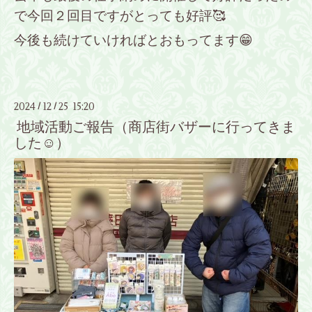
で今回２回目ですがとっても好評🥰
今後も続けていければとおもってます😁
2024
12
25 15:20
/
/
地域活動ご報告（商店街バザーに行ってきま
した☺️）