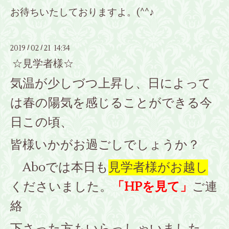
お待ちいたしておりますよ。(^^♪
2019
02
21 14:34
/
/
☆見学者様☆
気温が少しづつ上昇し、日によって
は春の陽気を感じることができる今
日この頃、
皆様
いかがお過ごしでしょうか？
Aboでは本日も
見学者様がお越し
くださいました。
「HPを見て」
ご連
絡
下さった方もいらっしゃいました