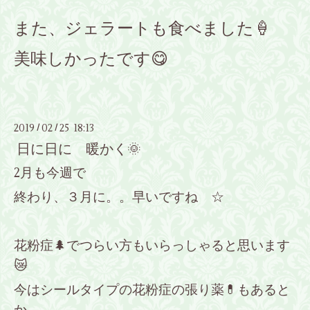
また、ジェラートも食べました🍦
美味しかったです😋
2019
02
25 18:13
/
/
日に日に 暖かく🌞
2月も今週で
終わり、３月に。。早いですね ☆
花粉症🌲でつらい方もいらっしゃると思います
😿
今はシールタイプの花粉症の張り薬💊もあると