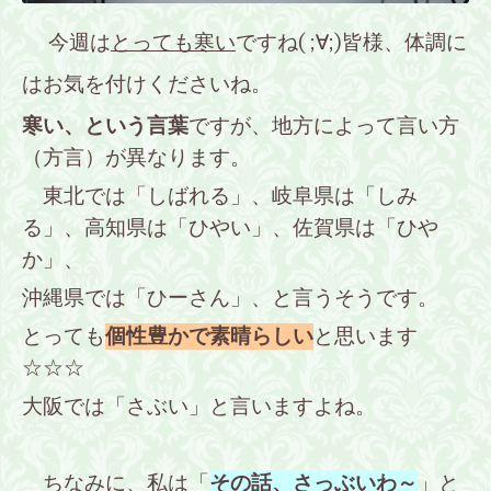
今週は
とっても寒い
ですね( ;∀;)皆様、体調に
はお気を付けくださいね。
寒い、という言葉
ですが、地方によって言い方
（方言）が異なります。
東北では「しばれる」、岐阜県は「しみ
る」、高知県は「ひやい」、佐賀県は「ひや
か」、
沖縄県では「ひーさん」、と言うそうです。
とっても
個性豊かで素晴らしい
と思います
☆☆☆
大阪では「さぶい」と言いますよね。
ちなみに、私は「
その話、さっぶいわ～
」と