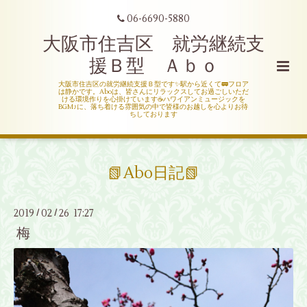
06-6690-5880
大阪市住吉区 就労継続支
援Ｂ型 Ａｂｏ
大阪市住吉区の就労継続支援Ｂ型です✨駅から近くて🚃フロア
は静かです。Aboは、皆さんにリラックスしてお過ごしいただ
ける環境作りを心掛けています☕ハワイアンミュージックを
BGM♪に、落ち着ける雰囲気の中で皆様のお越しを心よりお待
ちしております
📗Abo日記📗
2019
02
26 17:27
/
/
梅