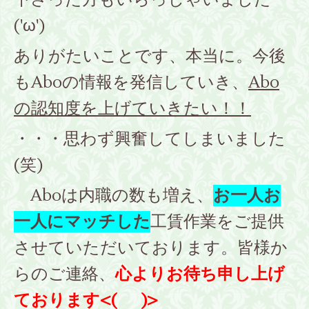
('ω')
ありがたいことです、本当に。今後
もAboの情報を発信していき、
Abo
の認知度を上げていきたい！！
・・・思わず興奮してしまいました
(笑)
Aboは内職の数も増え、
お一人お
一人にマッチした
工賃作業をご提供
させていただいております。
皆様か
らのご連絡、
心よりお待ち申し上げ
ております<(_ _)>