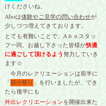
けくださいね。
Aboは
体験やご見学の問い合わせ
が
少しづつ増えてきております。
とても有難いことで、Aｂｏスタッ
フ一同、お越し下さった皆様が
快適
に過ごして頂けるよう
努力していき
ます☆
今月のレクリエーションは前半に
「
節分祭り
」を行いましたが、でき
たら後半にも
外出レクリエーション
を開催出来た