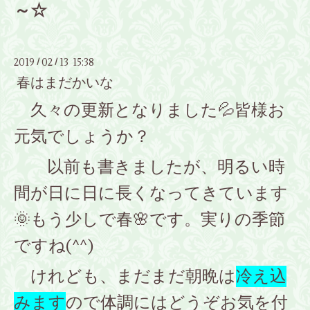
～☆
2019
02
13 15:38
/
/
春はまだかいな
久々の更新となりました💦皆様お
元気でしょうか？
以前も書きましたが、明るい時
間が日に日に長くなってきています
🌞もう少しで
春🌸です。実りの季節
ですね(^^)
けれども、まだまだ朝晩は
冷え込
みます
ので体調にはどうぞお気を付