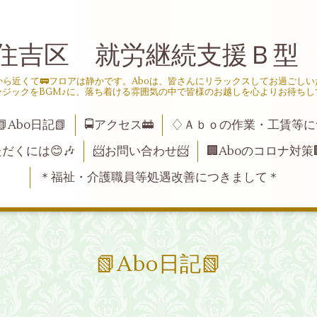
住吉区 就労継続支援Ｂ型
ら近くて🚃フロアは静かです。Aboは、皆さんにリラックスしてお過ごし
ージックをBGM♪に、落ち着ける雰囲気の中で皆様のお越しを心よりお待ちし
📗Abo日記📗
🚍アクセス🚋
♢Ａｂｏの作業・工賃等に
ただくには😊🎶
📨お問い合わせ📨
🏢Aboのコロナ対策
＊福祉・介護職員等処遇改善につきまして＊
📗Abo日記📗