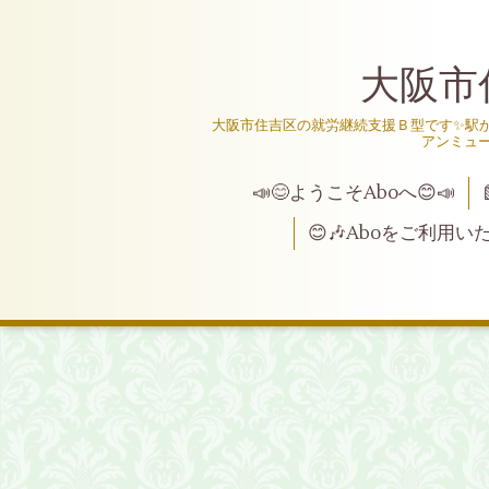
大阪市
大阪市住吉区の就労継続支援Ｂ型です✨駅か
アンミュ
📣😊ようこそAboへ😊📣
😊🎶Aboをご利用い