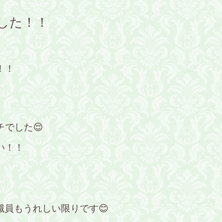
しました！！
！！
でした😌
い！！
職員もうれしい限りです😊