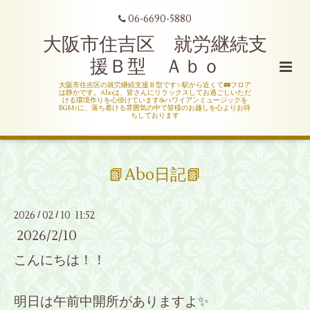
06-6690-5880
大阪市住吉区 就労継続支
援Ｂ型 Ａｂｏ
大阪市住吉区の就労継続支援Ｂ型です✨駅から近くて🚃フロア
は静かです。Aboは、皆さんにリラックスしてお過ごしいただ
ける環境作りを心掛けています☕ハワイアンミュージックを
BGM♪に、落ち着ける雰囲気の中で皆様のお越しを心よりお待
ちしております
📗Abo日記📗
2026
02
10 11:52
/
/
2026/2/10
こんにちは！！
明日は午前中開所がありますよ✨