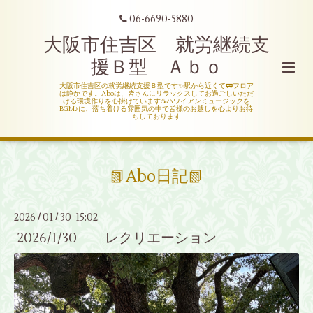
06-6690-5880
大阪市住吉区 就労継続支
援Ｂ型 Ａｂｏ
大阪市住吉区の就労継続支援Ｂ型です✨駅から近くて🚃フロア
は静かです。Aboは、皆さんにリラックスしてお過ごしいただ
ける環境作りを心掛けています☕ハワイアンミュージックを
BGM♪に、落ち着ける雰囲気の中で皆様のお越しを心よりお待
ちしております
📗Abo日記📗
2026
01
30 15:02
/
/
2026/1/30 レクリエーション