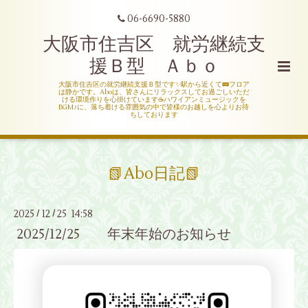
06-6690-5880
大阪市住吉区 就労継続支
援Ｂ型 Ａｂｏ
大阪市住吉区の就労継続支援Ｂ型です✨駅から近くて🚃フロア
は静かです。Aboは、皆さんにリラックスしてお過ごしいただ
ける環境作りを心掛けています☕ハワイアンミュージックを
BGM♪に、落ち着ける雰囲気の中で皆様のお越しを心よりお待
ちしております
📗Abo日記📗
2025
12
25 14:58
/
/
2025/12/25 年末年始のお知らせ