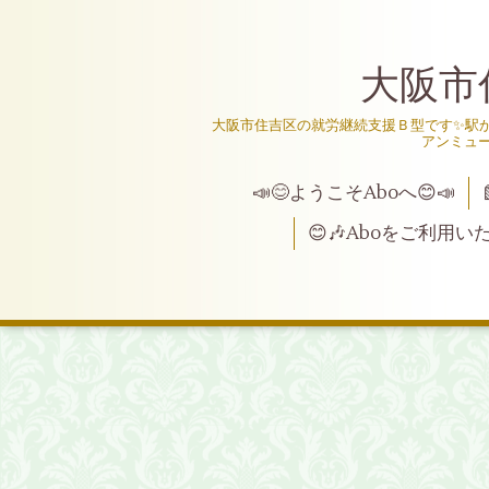
大阪市
大阪市住吉区の就労継続支援Ｂ型です✨駅か
アンミュ
📣😊ようこそAboへ😊📣
😊🎶Aboをご利用い