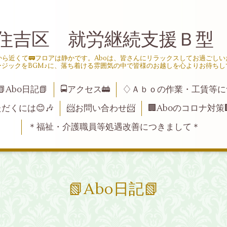
住吉区 就労継続支援Ｂ型
ら近くて🚃フロアは静かです。Aboは、皆さんにリラックスしてお過ごし
ージックをBGM♪に、落ち着ける雰囲気の中で皆様のお越しを心よりお待ちし
📗Abo日記📗
🚍アクセス🚋
♢Ａｂｏの作業・工賃等に
ただくには😊🎶
📨お問い合わせ📨
🏢Aboのコロナ対策
＊福祉・介護職員等処遇改善につきまして＊
📗Abo日記📗