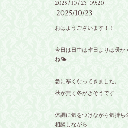
2025
10
23 09:20
/
/
2025/10/23
おはようございます！！
今日は日中は昨日よりは暖か
ね🌤
急に寒くなってきました。
秋が無く冬がきそうです
体調に気をつけながら気持ち
相談しながら