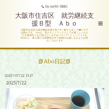
06-6690-5880
大阪市住吉区 就労継続支
援Ｂ型 Ａｂｏ
大阪市住吉区の就労継続支援Ｂ型です✨駅から近くて🚃フロア
は静かです。Aboは、皆さんにリラックスしてお過ごしいただ
ける環境作りを心掛けています☕ハワイアンミュージックを
BGM♪に、落ち着ける雰囲気の中で皆様のお越しを心よりお待
ちしております
📗Abo日記📗
2025
07
22 13:17
/
/
2025/7/22