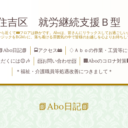
住吉区 就労継続支援Ｂ型
ら近くて🚃フロアは静かです。Aboは、皆さんにリラックスしてお過ごし
ージックをBGM♪に、落ち着ける雰囲気の中で皆様のお越しを心よりお待ちし
📗Abo日記📗
🚍アクセス🚋
♢Ａｂｏの作業・工賃等に
ただくには😊🎶
📨お問い合わせ📨
🏢Aboのコロナ対策
＊福祉・介護職員等処遇改善につきまして＊
📗Abo日記📗