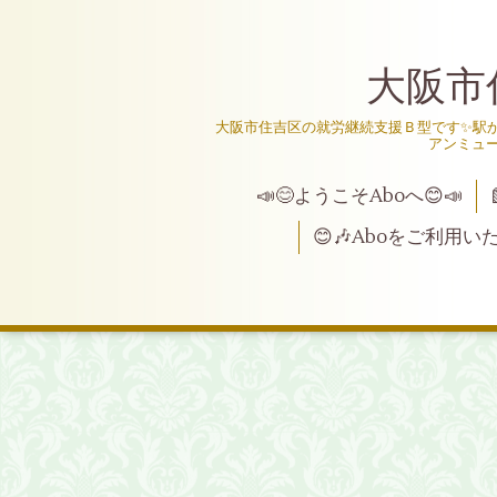
大阪市
大阪市住吉区の就労継続支援Ｂ型です✨駅か
アンミュ
📣😊ようこそAboへ😊📣
😊🎶Aboをご利用い