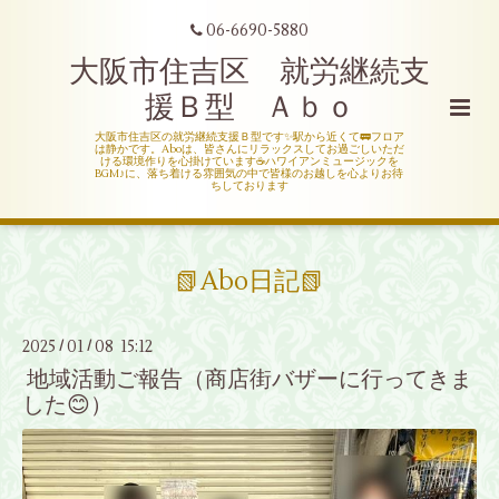
06-6690-5880
大阪市住吉区 就労継続支
援Ｂ型 Ａｂｏ
大阪市住吉区の就労継続支援Ｂ型です✨駅から近くて🚃フロア
は静かです。Aboは、皆さんにリラックスしてお過ごしいただ
ける環境作りを心掛けています☕ハワイアンミュージックを
BGM♪に、落ち着ける雰囲気の中で皆様のお越しを心よりお待
ちしております
📗Abo日記📗
2025
01
08 15:12
/
/
地域活動ご報告（商店街バザーに行ってきま
した😊）