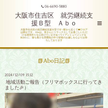
06-6690-5880
大阪市住吉区 就労継続支
援Ｂ型 Ａｂｏ
大阪市住吉区の就労継続支援Ｂ型です✨駅から近くて🚃フロア
は静かです。Aboは、皆さんにリラックスしてお過ごしいただ
ける環境作りを心掛けています☕ハワイアンミュージックを
BGM♪に、落ち着ける雰囲気の中で皆様のお越しを心よりお待
ちしております
📗Abo日記📗
2024
12
09 15:12
/
/
地域活動ご報告（フリマボックスに行ってき
ました🎉）