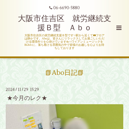
06-6690-5880
大阪市住吉区 就労継続支
援Ｂ型 Ａｂｏ
大阪市住吉区の就労継続支援Ｂ型です✨駅から近くて🚃フロア
は静かです。Aboは、皆さんにリラックスしてお過ごしいただ
ける環境作りを心掛けています☕ハワイアンミュージックを
BGM♪に、落ち着ける雰囲気の中で皆様のお越しを心よりお待
ちしております
📗Abo日記📗
2024
11
29 15:29
/
/
★今月のレク★