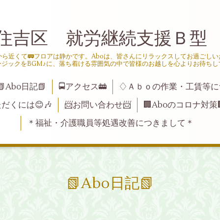
住吉区 就労継続支援Ｂ型
ら近くて🚃フロアは静かです。Aboは、皆さんにリラックスしてお過ごし
ージックをBGM♪に、落ち着ける雰囲気の中で皆様のお越しを心よりお待ちし
📗Abo日記📗
🚍アクセス🚋
♢Ａｂｏの作業・工賃等に
ただくには😊🎶
📨お問い合わせ📨
🏢Aboのコロナ対策
＊福祉・介護職員等処遇改善につきまして＊
📗Abo日記📗