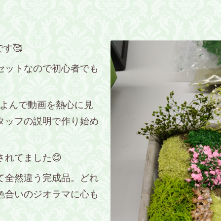
す🥰
セットなので初心者でも
をよんで動画を熱心に見
タッフの説明で作り始め
れてました😊
て全然違う完成品。どれ
色合いのジオラマに心も