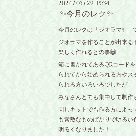
2024
03
29 15:34
/
/
✨今月のレク✨
今月のレクは「ジオラマ✨」で
ジオラマを作ることが出来る
楽しく作れるとの事🙌
箱に書かれてあるQRコード
られてから始められる方やス
られる方いろいろでしたが
みなさんとても集中して制作さ
同じキットでも作る方によっ
も素敵なものばかりで明るい
明るくなりました！