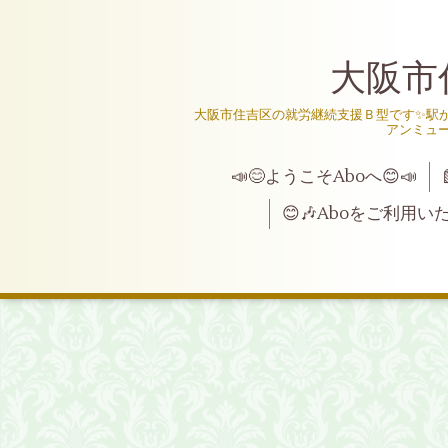
大阪市
大阪市住吉区の就労継続支援Ｂ型です✨駅か
アンミュ
📣😊ようこそAboへ😊📣
😊🎶Aboをご利用い