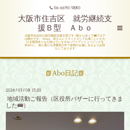
06-6690-5880
大阪市住吉区 就労継続支
援Ｂ型 Ａｂｏ
大阪市住吉区の就労継続支援Ｂ型です✨駅から近くて🚃フロア
は静かです。Aboは、皆さんにリラックスしてお過ごしいただ
ける環境作りを心掛けています☕ハワイアンミュージックを
BGM♪に、落ち着ける雰囲気の中で皆様のお越しを心よりお待
ちしております
📗Abo日記📗
2024
03
08 15:20
/
/
地域活動ご報告（区役所バザーに行ってきま
した🚌）