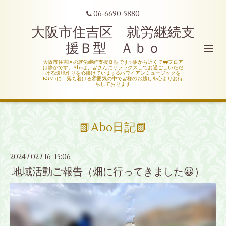
06-6690-5880
大阪市住吉区 就労継続支
援Ｂ型 Ａｂｏ
大阪市住吉区の就労継続支援Ｂ型です✨駅から近くて🚃フロア
は静かです。Aboは、皆さんにリラックスしてお過ごしいただ
ける環境作りを心掛けています☕ハワイアンミュージックを
BGM♪に、落ち着ける雰囲気の中で皆様のお越しを心よりお待
ちしております
📗Abo日記📗
2024
02
16 15:06
/
/
地域活動ご報告（畑に行ってきました😀）