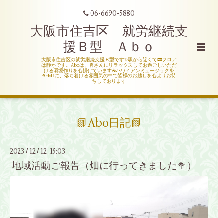
06-6690-5880
大阪市住吉区 就労継続支
援Ｂ型 Ａｂｏ
大阪市住吉区の就労継続支援Ｂ型です✨駅から近くて🚃フロア
は静かです。Aboは、皆さんにリラックスしてお過ごしいただ
ける環境作りを心掛けています☕ハワイアンミュージックを
BGM♪に、落ち着ける雰囲気の中で皆様のお越しを心よりお待
ちしております
📗Abo日記📗
2023
12
12 15:03
/
/
地域活動ご報告（畑に行ってきました🥦）