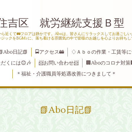
住吉区 就労継続支援Ｂ型
ら近くて🚃フロアは静かです。Aboは、皆さんにリラックスしてお過ごし
ージックをBGM♪に、落ち着ける雰囲気の中で皆様のお越しを心よりお待ちし
📗Abo日記📗
🚍アクセス🚋
♢Ａｂｏの作業・工賃等に
ただくには😊🎶
📨お問い合わせ📨
🏢Aboのコロナ対策
＊福祉・介護職員等処遇改善につきまして＊
📗Abo日記📗