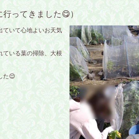
に行ってきました😋）
出ていて心地よいお天気
れている葉の掃除、大根
た😌