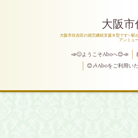
大阪市
大阪市住吉区の就労継続支援Ｂ型です✨駅か
アンミュ
📣😊ようこそAboへ😊📣
😊🎶Aboをご利用い