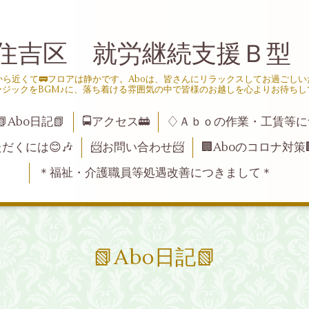
住吉区 就労継続支援Ｂ型
ら近くて🚃フロアは静かです。Aboは、皆さんにリラックスしてお過ごし
ージックをBGM♪に、落ち着ける雰囲気の中で皆様のお越しを心よりお待ちし
📗Abo日記📗
🚍アクセス🚋
♢Ａｂｏの作業・工賃等に
ただくには😊🎶
📨お問い合わせ📨
🏢Aboのコロナ対策
＊福祉・介護職員等処遇改善につきまして＊
📗Abo日記📗