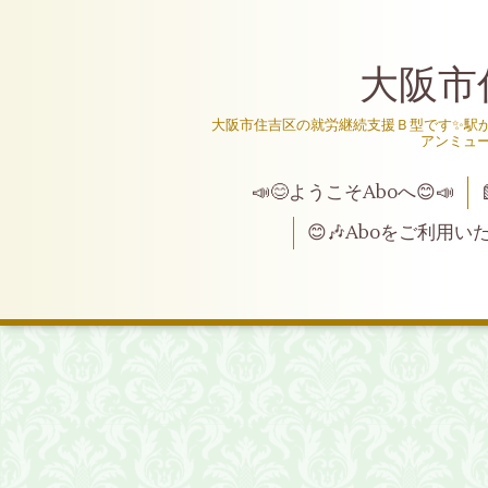
大阪市
大阪市住吉区の就労継続支援Ｂ型です✨駅か
アンミュ
📣😊ようこそAboへ😊📣
😊🎶Aboをご利用い