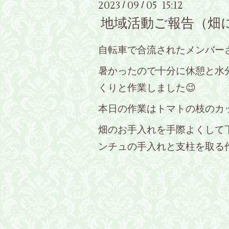
2023
09
05 15:12
/
/
地域活動ご報告（畑に
自転車で合流されたメンバーさ
暑かったので十分に休憩と水
くりと作業しました😉
本日の作業はトマトの枝のカッ
畑のお手入れを手際よくして
ンチュの手入れと支柱を取る