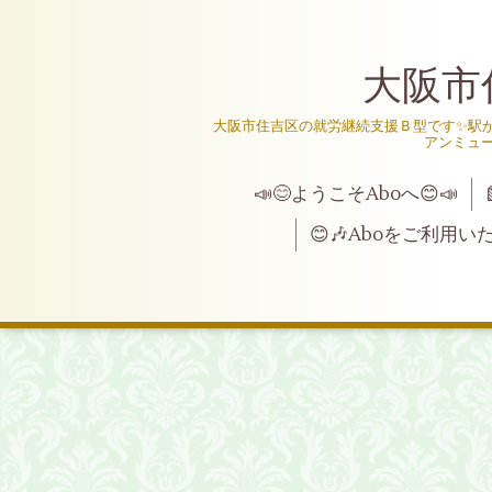
大阪市
大阪市住吉区の就労継続支援Ｂ型です✨駅か
アンミュ
📣😊ようこそAboへ😊📣
😊🎶Aboをご利用い