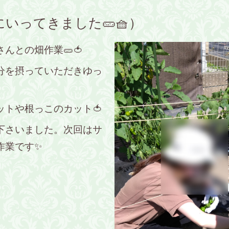
いってきました🥒🧺）
んとの畑作業🥒🍅
分を摂っていただきゆっ
トや根っこのカット🍅
下さいました。次回はサ
作業です✨