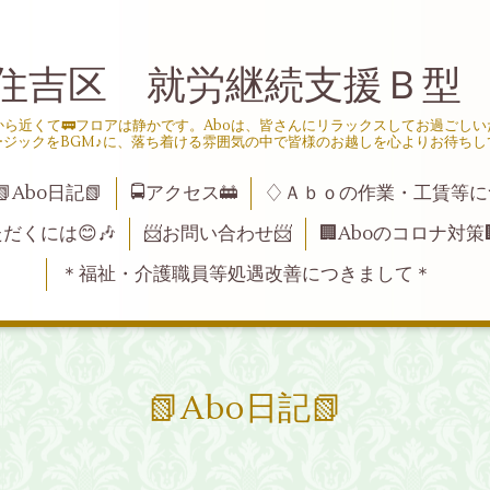
住吉区 就労継続支援Ｂ型
ら近くて🚃フロアは静かです。Aboは、皆さんにリラックスしてお過ごし
ージックをBGM♪に、落ち着ける雰囲気の中で皆様のお越しを心よりお待ちし
📗Abo日記📗
🚍アクセス🚋
♢Ａｂｏの作業・工賃等に
ただくには😊🎶
📨お問い合わせ📨
🏢Aboのコロナ対策
＊福祉・介護職員等処遇改善につきまして＊
📗Abo日記📗