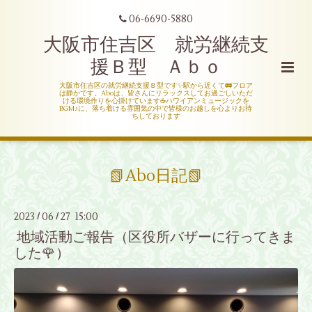
06-6690-5880
大阪市住吉区 就労継続支
援Ｂ型 Ａｂｏ
大阪市住吉区の就労継続支援Ｂ型です✨駅から近くて🚃フロア
は静かです。Aboは、皆さんにリラックスしてお過ごしいただ
ける環境作りを心掛けています☕ハワイアンミュージックを
BGM♪に、落ち着ける雰囲気の中で皆様のお越しを心よりお待
ちしております
📗Abo日記📗
2023
06
27 15:00
/
/
地域活動ご報告（区役所バザーに行ってきま
した🌹）