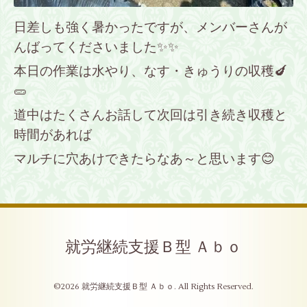
日差しも強く暑かったですが、メンバーさんが
んばってくださいました✨✨
本日の作業は水やり、なす・きゅうりの収穫🍆
🥒
道中はたくさんお話して次回は引き続き収穫と
時間があれば
マルチに穴あけできたらなあ～と思います😊
就労継続支援Ｂ型 Ａｂｏ
©2026
就労継続支援Ｂ型 Ａｂｏ
. All Rights Reserved.