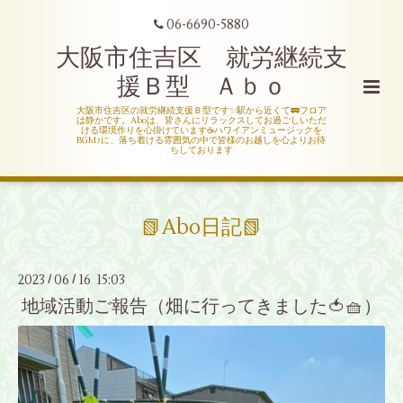
06-6690-5880
大阪市住吉区 就労継続支
援Ｂ型 Ａｂｏ
大阪市住吉区の就労継続支援Ｂ型です✨駅から近くて🚃フロア
は静かです。Aboは、皆さんにリラックスしてお過ごしいただ
ける環境作りを心掛けています☕ハワイアンミュージックを
BGM♪に、落ち着ける雰囲気の中で皆様のお越しを心よりお待
ちしております
📗Abo日記📗
2023
06
16 15:03
/
/
地域活動ご報告（畑に行ってきました🍅🧺）