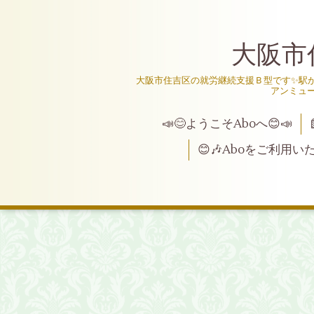
大阪市
大阪市住吉区の就労継続支援Ｂ型です✨駅か
アンミュ
📣😊ようこそAboへ😊📣
😊🎶Aboをご利用い