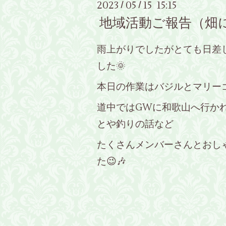
2023
05
15 15:15
/
/
地域活動ご報告（畑
雨上がりでしたがとても日差
した🌞
本日の作業はバジルとマリーゴ
道中ではGWに和歌山へ行か
とや釣りの話など
たくさんメンバーさんとおし
た😉🎶