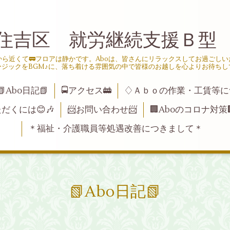
住吉区 就労継続支援Ｂ型
ら近くて🚃フロアは静かです。Aboは、皆さんにリラックスしてお過ごし
ージックをBGM♪に、落ち着ける雰囲気の中で皆様のお越しを心よりお待ちし
📗Abo日記📗
🚍アクセス🚋
♢Ａｂｏの作業・工賃等に
ただくには😊🎶
📨お問い合わせ📨
🏢Aboのコロナ対策
＊福祉・介護職員等処遇改善につきまして＊
📗Abo日記📗