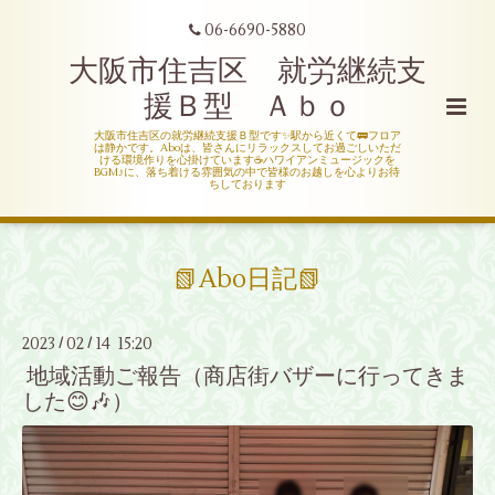
06-6690-5880
大阪市住吉区 就労継続支
援Ｂ型 Ａｂｏ
大阪市住吉区の就労継続支援Ｂ型です✨駅から近くて🚃フロア
は静かです。Aboは、皆さんにリラックスしてお過ごしいただ
ける環境作りを心掛けています☕ハワイアンミュージックを
BGM♪に、落ち着ける雰囲気の中で皆様のお越しを心よりお待
ちしております
📗Abo日記📗
2023
02
14 15:20
/
/
地域活動ご報告（商店街バザーに行ってきま
した😊🎶）