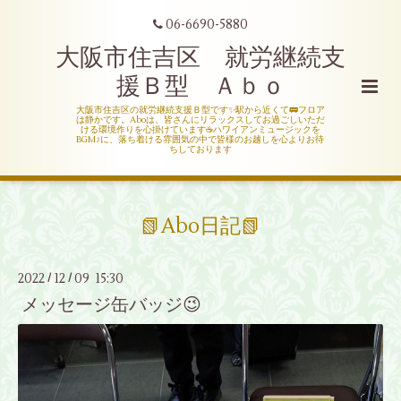
06-6690-5880
大阪市住吉区 就労継続支
援Ｂ型 Ａｂｏ
大阪市住吉区の就労継続支援Ｂ型です✨駅から近くて🚃フロア
は静かです。Aboは、皆さんにリラックスしてお過ごしいただ
ける環境作りを心掛けています☕ハワイアンミュージックを
BGM♪に、落ち着ける雰囲気の中で皆様のお越しを心よりお待
ちしております
📗Abo日記📗
2022
12
09 15:30
/
/
メッセージ缶バッジ😉