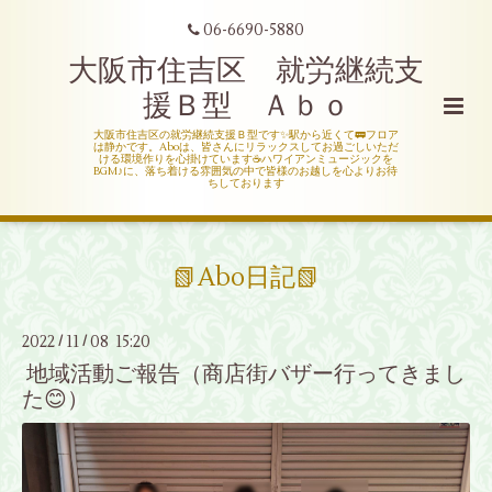
06-6690-5880
大阪市住吉区 就労継続支
援Ｂ型 Ａｂｏ
大阪市住吉区の就労継続支援Ｂ型です✨駅から近くて🚃フロア
は静かです。Aboは、皆さんにリラックスしてお過ごしいただ
ける環境作りを心掛けています☕ハワイアンミュージックを
BGM♪に、落ち着ける雰囲気の中で皆様のお越しを心よりお待
ちしております
📗Abo日記📗
2022
11
08 15:20
/
/
地域活動ご報告（商店街バザー行ってきまし
た😊）