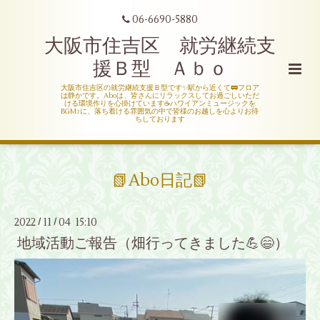
06-6690-5880
大阪市住吉区 就労継続支
援Ｂ型 Ａｂｏ
大阪市住吉区の就労継続支援Ｂ型です✨駅から近くて🚃フロア
は静かです。Aboは、皆さんにリラックスしてお過ごしいただ
ける環境作りを心掛けています☕ハワイアンミュージックを
BGM♪に、落ち着ける雰囲気の中で皆様のお越しを心よりお待
ちしております
📗Abo日記📗
2022
11
04 15:10
/
/
地域活動ご報告（畑行ってきました💪😄）