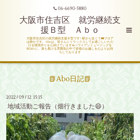
06-6690-5880
大阪市住吉区 就労継続支
援Ｂ型 Ａｂｏ
大阪市住吉区の就労継続支援Ｂ型です✨駅から近くて🚃フロア
は静かです。Aboは、皆さんにリラックスしてお過ごしいただ
ける環境作りを心掛けています☕ハワイアンミュージックを
BGM♪に、落ち着ける雰囲気の中で皆様のお越しを心よりお待
ちしております
📗Abo日記📗
2022
09
12 15:15
/
/
地域活動ご報告（畑行きました😄）