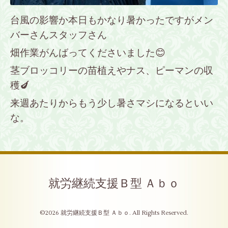
台風の影響か本日もかなり暑かったですがメン
バーさんスタッフさん
畑作業がんばってくださいました😊
茎ブロッコリーの苗植えやナス、ピーマンの収
穫🍆
来週あたりからもう少し暑さマシになるといい
な。
就労継続支援Ｂ型 Ａｂｏ
©2026
就労継続支援Ｂ型 Ａｂｏ
. All Rights Reserved.