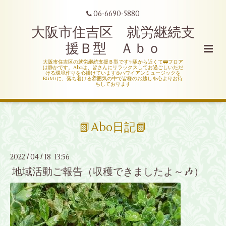
06-6690-5880
大阪市住吉区 就労継続支
援Ｂ型 Ａｂｏ
大阪市住吉区の就労継続支援Ｂ型です✨駅から近くて🚃フロア
は静かです。Aboは、皆さんにリラックスしてお過ごしいただ
ける環境作りを心掛けています☕ハワイアンミュージックを
BGM♪に、落ち着ける雰囲気の中で皆様のお越しを心よりお待
ちしております
📗Abo日記📗
2022
04
18 13:56
/
/
地域活動ご報告（収穫できましたよ～🎶）