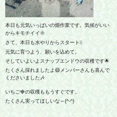
本日も元気いっぱいの畑作業です。気候がいい
からキモチイイ
🌞
さて、本日も水やりからスタート❕❕
元気に育つよう、願いを込めて。
そしていよいよスナップエンドウの収穫です🌟
たくさん採れましたよ😄メンバーさんも喜んで
くださいました🎶
いちご🍓の収穫ももうすぐです。
たくさん実ってほしいな～(^-^)