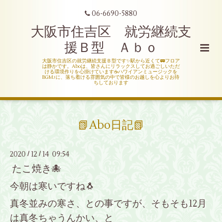
06-6690-5880
大阪市住吉区 就労継続支
援Ｂ型 Ａｂｏ
大阪市住吉区の就労継続支援Ｂ型です✨駅から近くて🚃フロア
は静かです。Aboは、皆さんにリラックスしてお過ごしいただ
ける環境作りを心掛けています☕ハワイアンミュージックを
BGM♪に、落ち着ける雰囲気の中で皆様のお越しを心よりお待
ちしております
📗Abo日記📗
2020
12
14 09:54
/
/
たこ焼き🐙
今朝は寒いですね🐧
真冬並みの寒さ、との事ですが、そもそも12月
は真冬ちゃうんかい、と