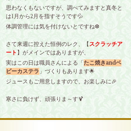
思わなくもないですが、調べてみますと真冬と
は1月から2月を指すそうです💦
体調管理には気を付けないとですね❆
さて来週に控えた恒例のレク、【
スクラッチア
ート
】がメインではありますが、
実はこの日は職員さんによる「
たこ焼きandベ
ビーカステラ
」づくりもあります🌟
ジュースもご用意しますので、お楽しみに🎉
寒さに負けず、頑張りま～す🍹