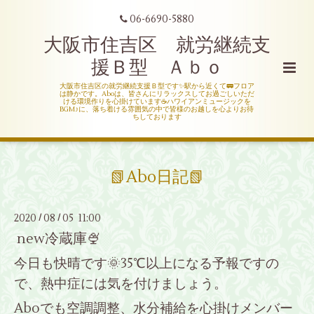
06-6690-5880
大阪市住吉区 就労継続支
援Ｂ型 Ａｂｏ
大阪市住吉区の就労継続支援Ｂ型です✨駅から近くて🚃フロア
は静かです。Aboは、皆さんにリラックスしてお過ごしいただ
ける環境作りを心掛けています☕ハワイアンミュージックを
BGM♪に、落ち着ける雰囲気の中で皆様のお越しを心よりお待
ちしております
📗Abo日記📗
2020
08
05 11:00
/
/
new冷蔵庫🍨
今日も快晴です🌞35℃以上になる予報ですの
で、熱中症には気を付けましょう。
Aboでも空調調整、水分補給を心掛けメンバー