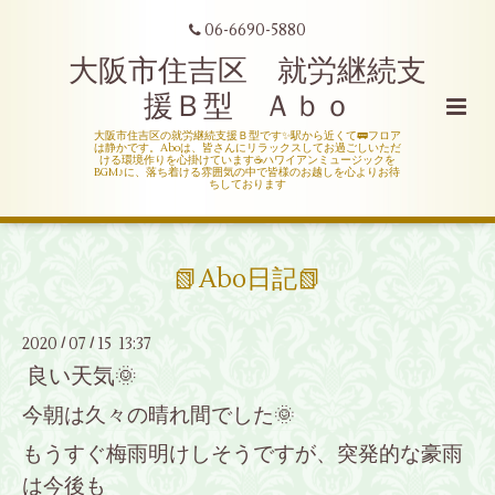
06-6690-5880
大阪市住吉区 就労継続支
援Ｂ型 Ａｂｏ
大阪市住吉区の就労継続支援Ｂ型です✨駅から近くて🚃フロア
は静かです。Aboは、皆さんにリラックスしてお過ごしいただ
ける環境作りを心掛けています☕ハワイアンミュージックを
BGM♪に、落ち着ける雰囲気の中で皆様のお越しを心よりお待
ちしております
📗Abo日記📗
2020
07
15 13:37
/
/
良い天気🌞
今朝は久々の晴れ間でした🌞
もうすぐ梅雨明けしそうですが、突発的な豪雨
は今後も