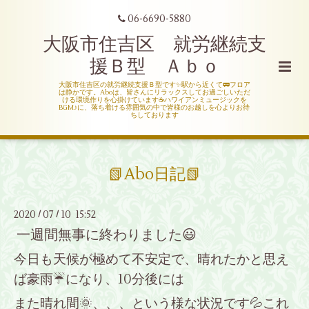
06-6690-5880
大阪市住吉区 就労継続支
援Ｂ型 Ａｂｏ
大阪市住吉区の就労継続支援Ｂ型です✨駅から近くて🚃フロア
は静かです。Aboは、皆さんにリラックスしてお過ごしいただ
ける環境作りを心掛けています☕ハワイアンミュージックを
BGM♪に、落ち着ける雰囲気の中で皆様のお越しを心よりお待
ちしております
📗Abo日記📗
2020
07
10 15:52
/
/
一週間無事に終わりました😃
今日も天候が極めて不安定で、晴れたかと思え
ば豪雨☔になり、10分後には
また晴れ間🌞、、、という様な状況です💦これ