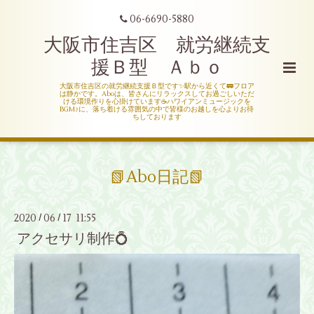
06-6690-5880
大阪市住吉区 就労継続支
援Ｂ型 Ａｂｏ
大阪市住吉区の就労継続支援Ｂ型です✨駅から近くて🚃フロア
は静かです。Aboは、皆さんにリラックスしてお過ごしいただ
ける環境作りを心掛けています☕ハワイアンミュージックを
BGM♪に、落ち着ける雰囲気の中で皆様のお越しを心よりお待
ちしております
📗Abo日記📗
2020
06
17 11:55
/
/
アクセサリ制作💍