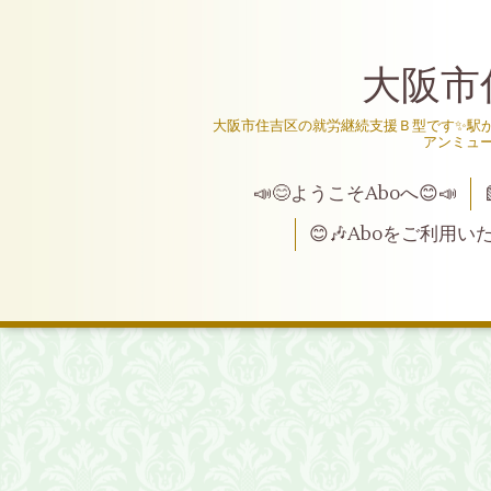
大阪市
大阪市住吉区の就労継続支援Ｂ型です✨駅か
アンミュ
📣😊ようこそAboへ😊📣
😊🎶Aboをご利用い