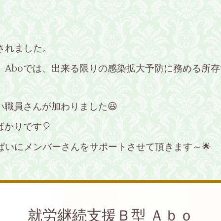
されました。
boでは、出来る限りの感染拡大予防に務める所存です🏃
い職員さんが加わりました😃
ばかりです🎈
ぱいにメンバーさんをサポートさせて頂きます～🌟
就労継続支援Ｂ型 Ａｂｏ