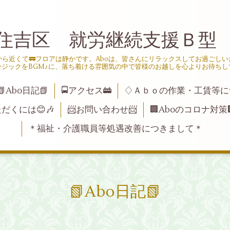
住吉区 就労継続支援Ｂ型
ら近くて🚃フロアは静かです。Aboは、皆さんにリラックスしてお過ごし
ージックをBGM♪に、落ち着ける雰囲気の中で皆様のお越しを心よりお待ちし
📗Abo日記📗
🚍アクセス🚋
♢Ａｂｏの作業・工賃等に
ただくには😊🎶
📨お問い合わせ📨
🏢Aboのコロナ対策
＊福祉・介護職員等処遇改善につきまして＊
📗Abo日記📗