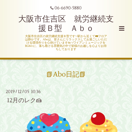
06-6690-5880
大阪市住吉区 就労継続支
援Ｂ型 Ａｂｏ
大阪市住吉区の就労継続支援Ｂ型です✨駅から近くて🚃フロア
は静かです。Aboは、皆さんにリラックスしてお過ごしいただ
ける環境作りを心掛けています☕ハワイアンミュージックを
BGM♪に、落ち着ける雰囲気の中で皆様のお越しを心よりお待
ちしております
📗Abo日記📗
2019
12
05 10:36
/
/
12月のレク🍰