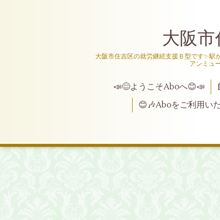
大阪市
大阪市住吉区の就労継続支援Ｂ型です✨駅か
アンミュ
📣😊ようこそAboへ😊📣
😊🎶Aboをご利用い