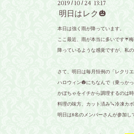
2019
10
24 13:17
/
/
明日はレク🎃
本日は強く雨が降っています。
ここ最近、雨が本当に多いです☔梅
降っているような感覚ですが、私の
さて、明日は毎月恒例の「レクリエ
ハロウィン🎃にちなんで（乗っか
かぼちゃをイチから調理するのは時
料理の味方、カット済み🔪冷凍カボ
明日は8名のメンバーさんが参加して