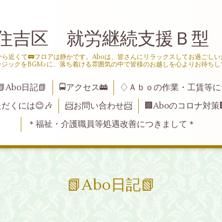
住吉区 就労継続支援Ｂ型
ら近くて🚃フロアは静かです。Aboは、皆さんにリラックスしてお過ごし
ージックをBGM♪に、落ち着ける雰囲気の中で皆様のお越しを心よりお待ちし
📗Abo日記📗
🚍アクセス🚋
♢Ａｂｏの作業・工賃等に
ただくには😊🎶
📨お問い合わせ📨
🏢Aboのコロナ対策
＊福祉・介護職員等処遇改善につきまして＊
📗Abo日記📗