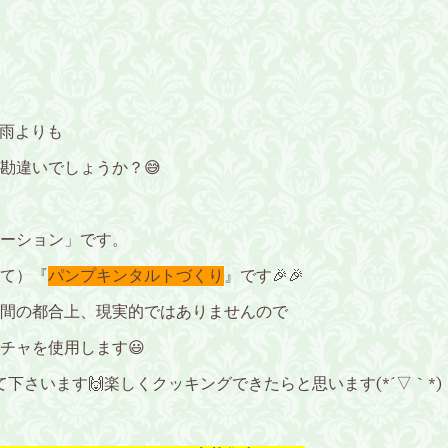
雨よりも
勘違いでしょうか？😅
ーション」です。
って）『
パンプキンタルトづくり
』です🎉🎉
間の都合上、現実的ではありませんので
チャを使用します😃
下さいます🙌
楽しくクッキングできたらと思います(*´▽｀*)