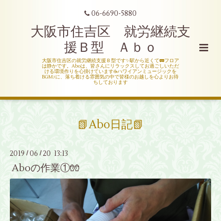
06-6690-5880
大阪市住吉区 就労継続支
援Ｂ型 Ａｂｏ
大阪市住吉区の就労継続支援Ｂ型です✨駅から近くて🚃フロア
は静かです。Aboは、皆さんにリラックスしてお過ごしいただ
ける環境作りを心掛けています☕ハワイアンミュージックを
BGM♪に、落ち着ける雰囲気の中で皆様のお越しを心よりお待
ちしております
📗Abo日記📗
2019
06
20 13:13
/
/
Aboの作業①🧤