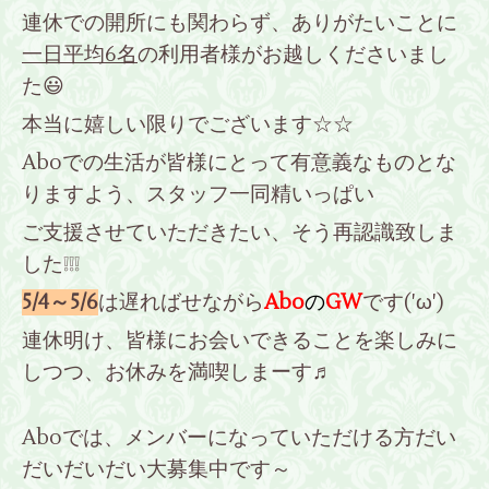
連休での開所にも関わらず、ありがたいことに
一日平均6名
の利用者様がお越しくださいまし
た😃
本当に嬉しい限りでございます☆☆
Aboでの生活が皆様にとって有意義なものとな
りますよう、スタッフ一同精いっぱい
ご支援させていただきたい、そう再認識致しま
した❕❕❕
5/4～5/6
は遅ればせながら
Abo
の
GW
です('ω')
連休明け、皆様にお会いできることを楽しみに
しつつ、お休みを満喫しまーす♬
Aboでは、メンバーになっていただける方だい
だいだいだい大募集中です～