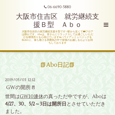
06-6690-5880
大阪市住吉区 就労継続支
援Ｂ型 Ａｂｏ
大阪市住吉区の就労継続支援Ｂ型です✨駅から近くて🚃フロア
は静かです。Aboは、皆さんにリラックスしてお過ごしいただ
ける環境作りを心掛けています☕ハワイアンミュージックを
BGM♪に、落ち着ける雰囲気の中で皆様のお越しを心よりお待
ちしております
📗Abo日記📗
2019
05
03 12:12
/
/
GWの開所🚪
世間は
GW10連休
の真っただ中ですが、Aboは
4/27、30、5/2～3日は開所日
とさせていただき
ました。